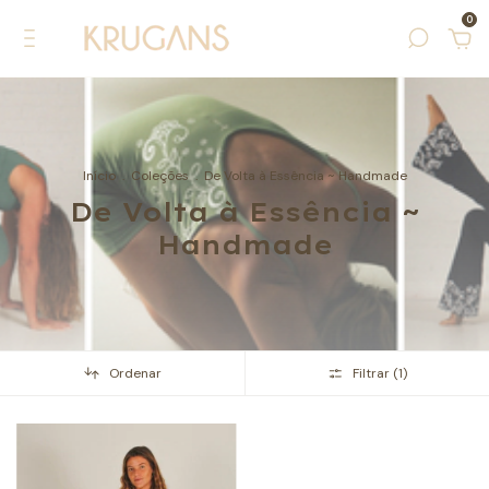
0
Início
.
Coleções
.
De Volta à Essência ~ Handmade
De Volta à Essência ~
Handmade
Ordenar
Filtrar (
1
)