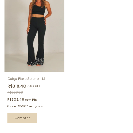
Calça Flare Selene - M
R$318,40
-
20
%
OFF
R$398,00
R$302,48
com
Pix
6
x
de
R$53,07
sem juros
Comprar